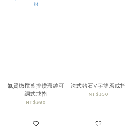
氣質橄欖葉排鑽環繞可
法式鋯石V字雙層戒指
調式戒指
NT$350
NT$380