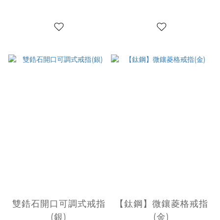
雙鋯石開口可調式戒指
【鈦鋼】微鑲菱格戒指
(銀)
(金)