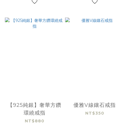
【925純銀】奢華方鑽
優雅V線鑲石戒指
環繞戒指
NT$350
NT$880