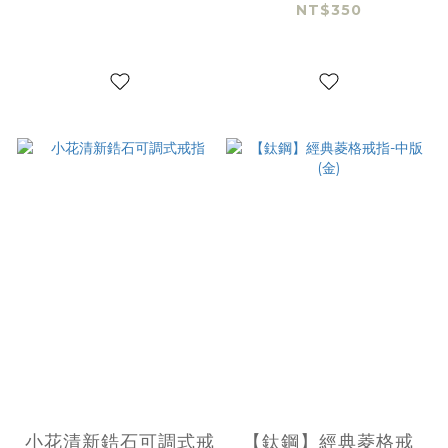
NT$350
小花清新鋯石可調式戒
【鈦鋼】經典菱格戒