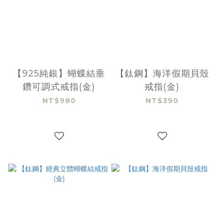
【925純銀】蝴蝶結垂
【鈦鋼】海洋假期貝殼
鑽可調式戒指(金)
戒指(金)
NT$980
NT$390