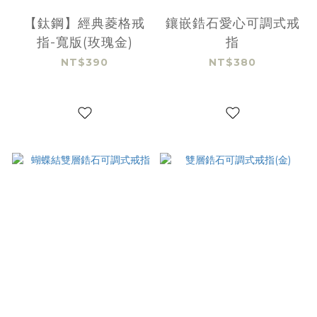
【鈦鋼】經典菱格戒
鑲嵌鋯石愛心可調式戒
指-寬版(玫瑰金)
指
NT$390
NT$380