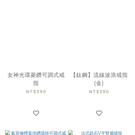
女神光環菱鑽可調式戒
【鈦鋼】流線波浪戒指
指
(金)
NT$390
NT$390