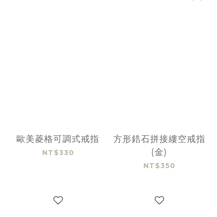
歐美菱格可調式戒指
方形鋯石拼接縷空戒指
(金)
NT$330
NT$350