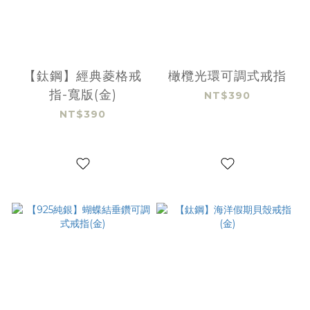
【鈦鋼】經典菱格戒
橄欖光環可調式戒指
指-寬版(金)
NT$390
NT$390