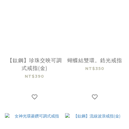
【鈦鋼】珍珠交映可調
蝴蝶結雙環。鋯光戒指
式戒指(金)
NT$350
NT$390