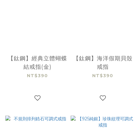
【鈦鋼】經典立體蝴蝶
【鈦鋼】海洋假期貝殼
結戒指(金)
戒指
NT$390
NT$390