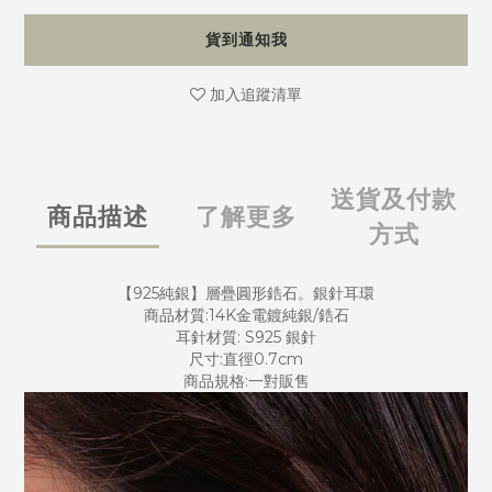
貨到通知我
加入追蹤清單
送貨及付款
商品描述
了解更多
方式
【925純銀】層疊圓形鋯石。銀針耳環
商品材質:14K金電鍍純銀/鋯石
耳針材質: S925 銀針
尺寸:直徑0.7cm
商品規格:一對販售