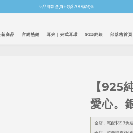
✨品牌新會員✨領$200購物金
最新商品
官網熱銷
耳夾｜夾式耳環
925純銀
部落格首頁
【925
愛心。銀
全店，宅配$599免
全店，超商取貨$59