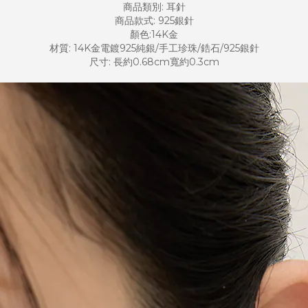
商品類別: 耳針
商品款式: 925銀針
顏色:14K金
材質: 14K金電鍍925純銀/手工珍珠/鋯石/925銀針
尺寸: 長約0.68cm寬約0.3cm