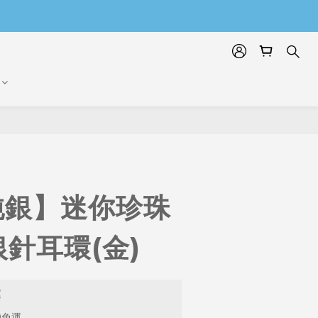
純銀】迷你珍珠
針耳環(金)
運
9免運