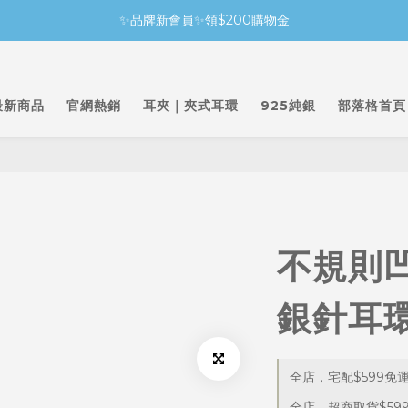
✨品牌新會員✨領$200購物金
最新商品
官網熱銷
耳夾｜夾式耳環
925純銀
部落格首頁
不規則
銀針耳
全店，宅配$599免
全店，超商取貨$59