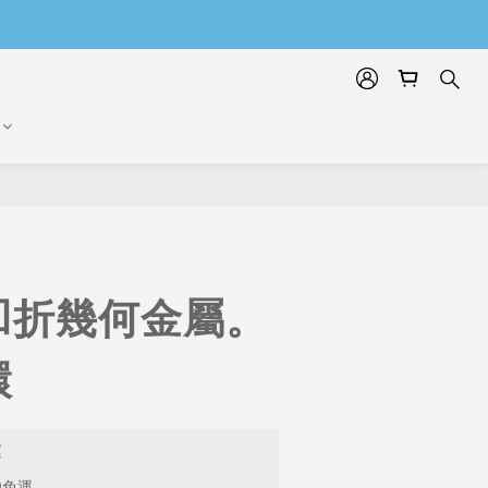
凹折幾何金屬。
環
運
9免運