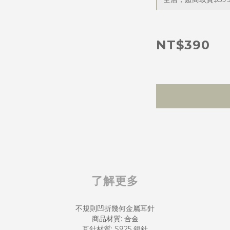
NT$390
了解更多
不規則凹折幾何金屬耳針
商品材質: 合金
耳針材質: S925 銀針