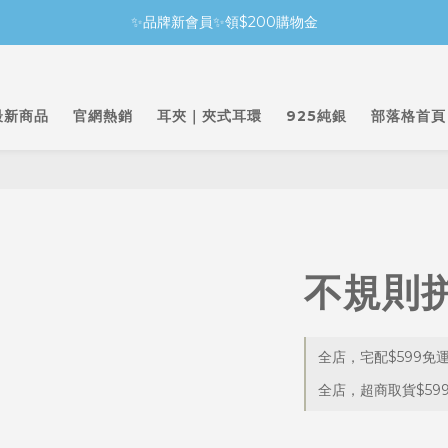
✨品牌新會員✨領$200購物金
最新商品
官網熱銷
耳夾｜夾式耳環
925純銀
部落格首頁
不規則
全店，宅配$599免
全店，超商取貨$59