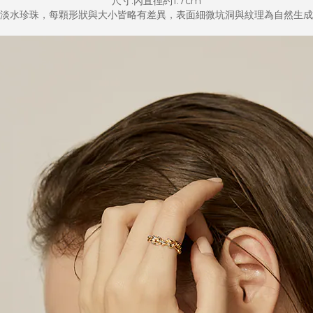
尺寸:內直徑約1.7cm
淡水珍珠，每顆形狀與大小皆略有差異，表面細微坑洞與紋理為自然生成