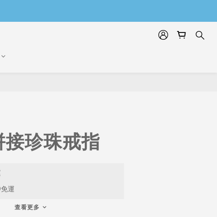
拼接珍珠戒指
運
9免運
查看更多