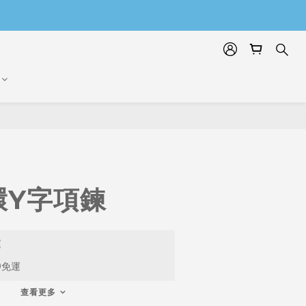
環Y字項鍊
運
9免運
查看更多