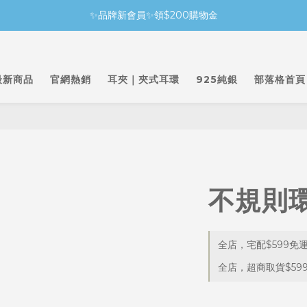
✨品牌新會員✨領$200購物金
最新商品
官網熱銷
耳夾｜夾式耳環
925純銀
部落格首頁
不規則
全店，宅配$599免
全店，超商取貨$59