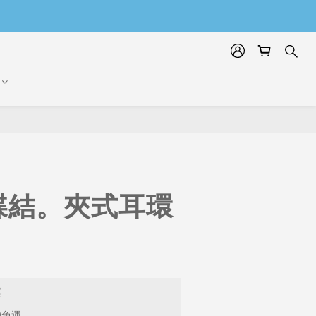
蝶結。夾式耳環
運
9免運