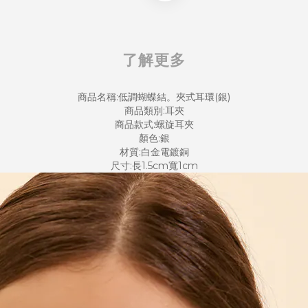
了解更多
商品名稱:低調蝴蝶結。夾式耳環(銀)
商品類別:耳夾
商品款式:螺旋耳夾
顏色:銀
材質:白金電鍍銅
尺寸:長1.5cm寬1cm