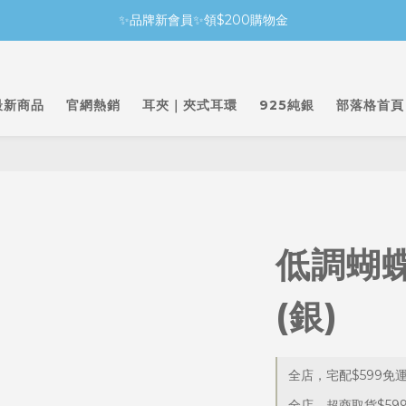
✨品牌新會員✨領$200購物金
最新商品
官網熱銷
耳夾｜夾式耳環
925純銀
部落格首頁
低調蝴
(銀)
全店，宅配$599免
全店，超商取貨$59