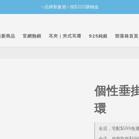
✨品牌新會員✨領$200購物金
最新商品
官網熱銷
耳夾｜夾式耳環
925純銀
部落格首頁
個性垂
環
全店，宅配$599免
全店，超商取貨$59