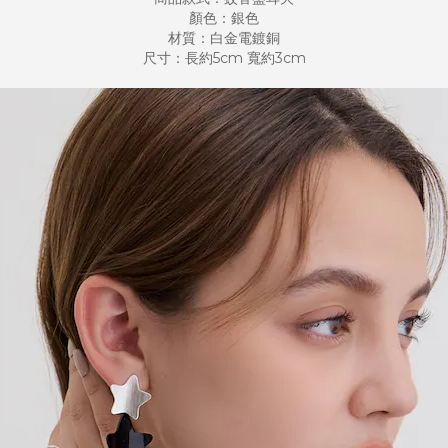
顏色：銀色
材質：白金電鍍銅
尺寸：長約5cm 寬約3cm