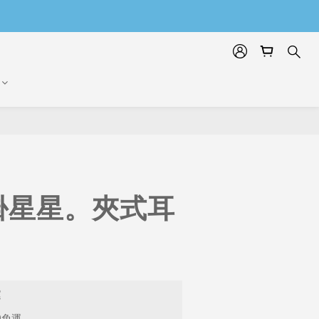
掛星星。夾式耳
運
9免運