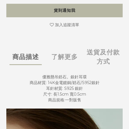
貨到通知我
加入追蹤清單
送貨及付款
商品描述
了解更多
方式
優雅懸吊鋯石。銀針耳環
商品材質: 14K金電鍍銅/鋯石/S952銀針
耳針材質: S925 銀針
尺寸: 長1.5cm 寬0.5cm
商品規格:一對販售