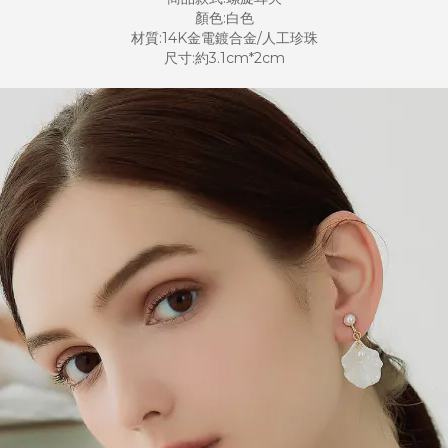
顏色:白色
材質:14K金電鍍合金/人工珍珠
尺寸:約3.1cm*2cm