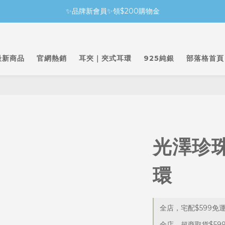
✨品牌新會員✨領$200購物金
最新商品
官網熱銷
耳夾｜夾式耳環
925純銀
部落格首頁
光澤珍
環
全店，宅配$599免
全店，超商取貨$59