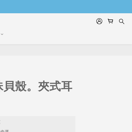
珠貝殼。夾式耳
運
9免運