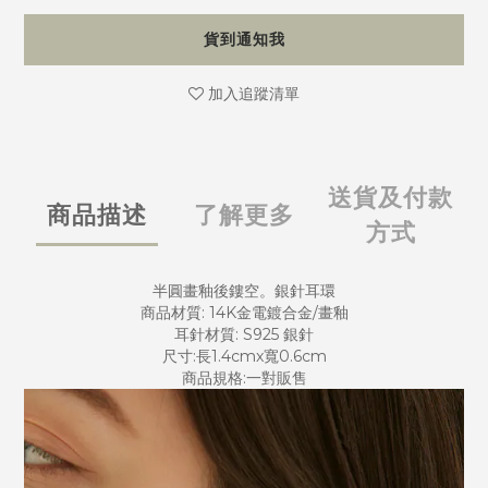
貨到通知我
加入追蹤清單
送貨及付款
商品描述
了解更多
方式
半圓畫釉後鏤空。銀針耳環
商品材質: 14K金電鍍合金/畫釉
耳針材質: S925 銀針
尺寸:長1.4cmx寬0.6cm
商品規格:一對販售