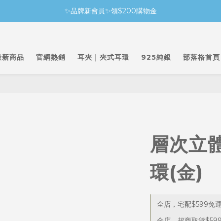
✨品牌新會員✨領$200購物金
最新商品
官網熱銷
耳夾｜夾式耳環
925純銀
部落格首頁
層次立
環(金)
全店，宅配$599免
全店，超商取貨$59