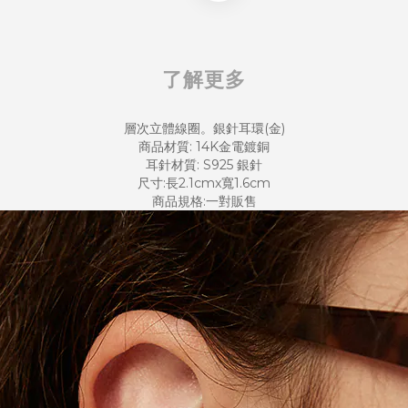
了解更多
層次立體線圈。銀針耳環(金)
商品材質: 14K金電鍍銅
耳針材質: S925 銀針
尺寸:長2.1cmx寬1.6cm
商品規格:一對販售