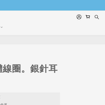
體線圈。銀針耳
運
9免運