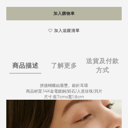
加入購物車
加入追蹤清單
送貨及付款
商品描述
了解更多
方式
拼接蝴蝶結垂墜。銀針耳環
商品材質:14K金電鍍銅/鋯石/人造珍珠/貝片
尺寸:長7cmx寬1.8cm