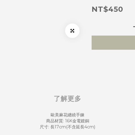
NT$450
了解更多
歐美麻花纏繞手鍊
商品材質: 16K金電鍍銅
尺寸: 長17cm(不含延長4cm)