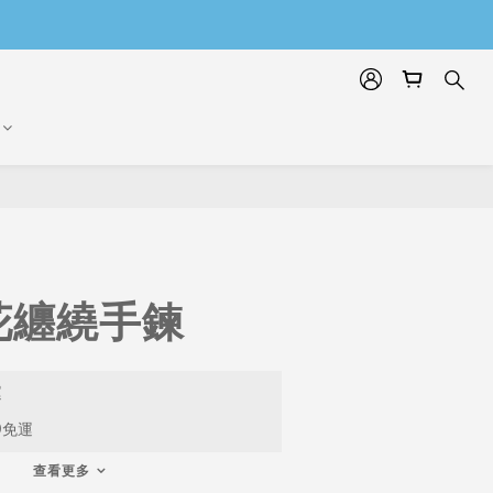
花纏繞手鍊
運
9免運
查看更多