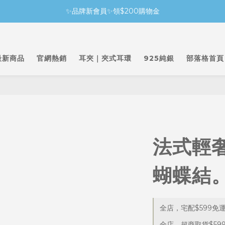
✨品牌新會員✨領$200購物金
最新商品
官網熱銷
耳夾｜夾式耳環
925純銀
部落格首頁
法式輕
蝴蝶結
全店，宅配$599免
全店，超商取貨$59