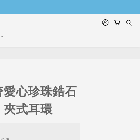
奢愛心珍珠鋯石
。夾式耳環
運
9免運