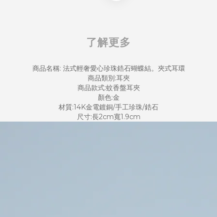
了解更多
商品名稱: 法式輕奢愛心珍珠鋯石蝴蝶結。夾式耳環
商品類別:耳夾
商品款式:蚊香盤耳夾
顏色:金
材質:14K金電鍍銅/手工珍珠/鋯石
尺寸:長2cm寬1.9cm