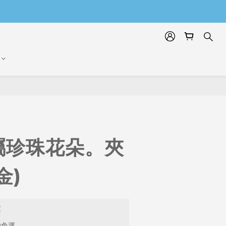
屬珍珠花朵。夾
金)
運
9免運