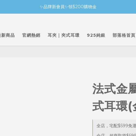
✨品牌新會員✨領$200購物金
最新商品
官網熱銷
耳夾｜夾式耳環
925純銀
部落格首頁
法式金
式耳環(
全店，宅配$599免
全店，超商取貨$59