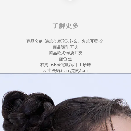
了解更多
商品名稱: 法式金屬珍珠花朵。夾式耳環(金)
商品類別:耳夾
商品款式:螺旋耳夾
顏色:金
材質:18K金電鍍銅/手工珍珠
尺寸:長約3cm ;寬約3cm