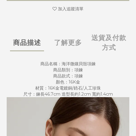
加入追蹤清單
送貨及付款
商品描述
了解更多
方式
商品名稱：海洋微鑲貝殼項鍊
商品類別：項鍊
商品款式：項鍊
顏色：16K金
材質：16K金電鍍銅/鋯石/人工珍珠
尺寸：鍊長46.7cm 造型長約1.2cm 寬約1.4cm