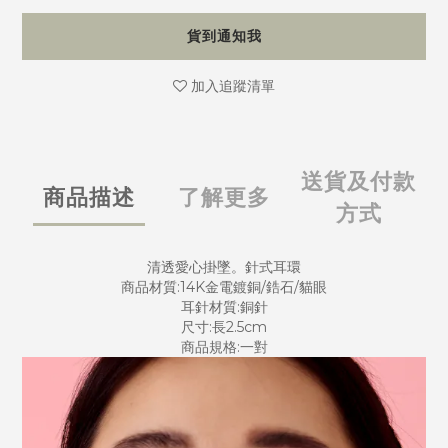
貨到通知我
加入追蹤清單
送貨及付款
商品描述
了解更多
方式
清透愛心掛墜。針式耳環
商品材質:14K金電鍍銅/鋯石/貓眼
耳針材質:銅針
尺寸:長2.5cm
商品規格:一對