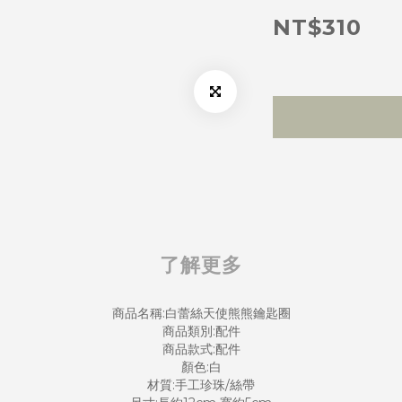
NT$310
了解更多
商品名稱:白蕾絲天使熊熊鑰匙圈
商品類別:配件
商品款式:配件
顏色:白
材質:手工珍珠/絲帶