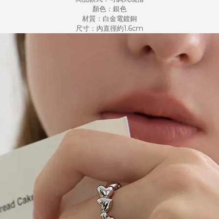
顏色：銀色
材質：白金電鍍銅
尺寸：內直徑約1.6cm