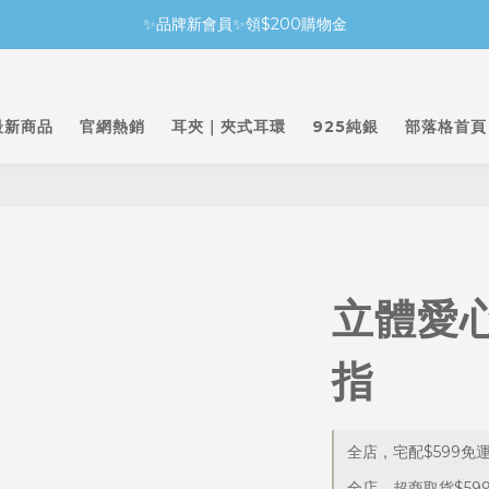
✨品牌新會員✨領$200購物金
最新商品
官網熱銷
耳夾｜夾式耳環
925純銀
部落格首頁
立體愛
指
全店，宅配$599免
全店，超商取貨$59