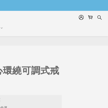
心環繞可調式戒
運
9免運