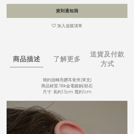
貨到通知我
加入追蹤清單
送貨及付款
商品描述
了解更多
方式
簡約扭轉亮鑽耳骨夾(單支)
商品材質:18k金電鍍銅/鋯石
尺寸: 長約1.5cm 寬約1cm