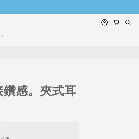
接鑽感。夾式耳
運
9免運