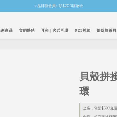
✨品牌新會員✨領$200購物金
最新商品
官網熱銷
耳夾｜夾式耳環
925純銀
部落格首頁
貝殼拼
環
全店，宅配$599免
全店，超商取貨$59