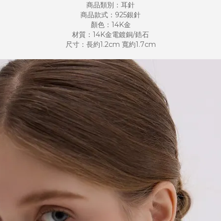
商品類別：耳針
商品款式：925銀針
顏色：14K金
材質：14K金電鍍銅/鋯石
尺寸：長約1.2cm 寬約1.7cm