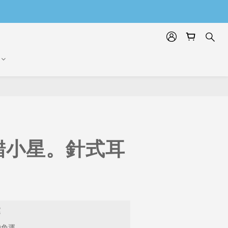
錯小星。針式耳
運
9免運