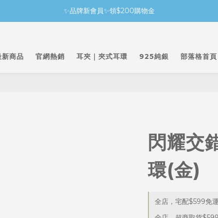
✨品牌新會員✨領$200購物金
最新商品
官網熱銷
耳夾｜夾式耳環
925純銀
部落格首頁
閃耀交
環(金)
全店，宅配$599免
全店，超商取貨$59