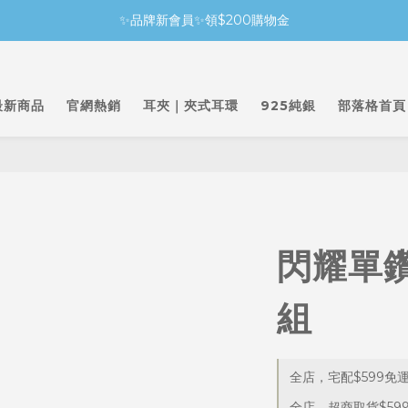
✨品牌新會員✨領$200購物金
最新商品
官網熱銷
耳夾｜夾式耳環
925純銀
部落格首頁
閃耀單
組
全店，宅配$599免
全店，超商取貨$59