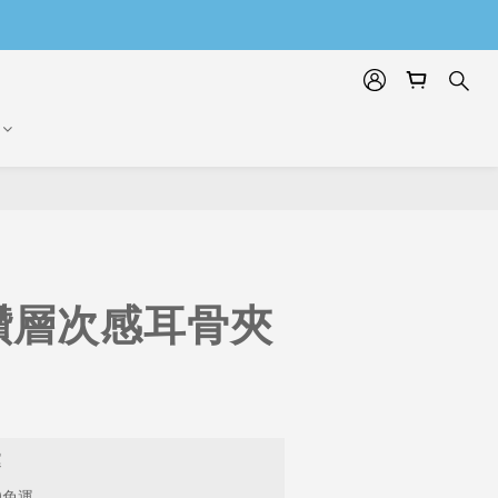
鑽層次感耳骨夾
運
9免運