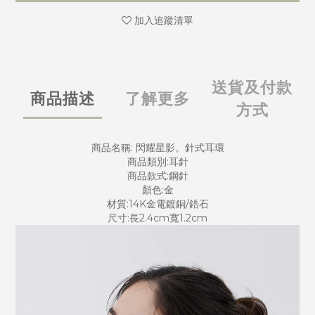
加入追蹤清單
送貨及付款
商品描述
了解更多
方式
商品名稱: 閃耀星影。針式耳環
商品類別:耳針
商品款式:鋼針
顏色:金
材質:14K金電鍍銅/鋯石
尺寸:長2.4cm寬1.2cm