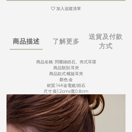
加入追蹤清單
送貨及付款
商品描述
了解更多
方式
商品名稱: 閃耀綠鋯石。夾式耳環
商品類別:耳夾
商品款式:螺旋耳夾
顏色:金
材質:14K金電鍍/鋯石
尺寸:長1.2cmx寬0.8cm