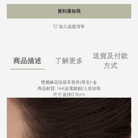
貨到通知我
加入追蹤清單
送貨及付款
商品描述
了解更多
方式
雙層麻花珍珠耳骨夾(單支)-金
商品材質: 14K金電鍍銅/人造珍珠
尺寸:直徑0.9cm