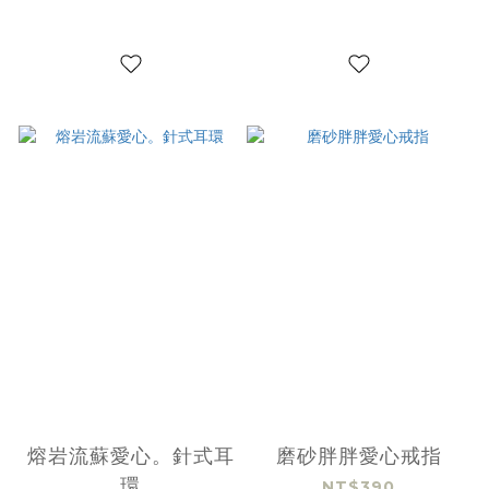
熔岩流蘇愛心。針式耳
磨砂胖胖愛心戒指
環
NT$390