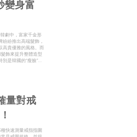
秒變身富
的韓劇中，富家千金形
牌紛紛推出高端髮飾，
馭高貴優雅的風格。而
運用髮飾來提升整體造型
別是韓國的“瘦臉”技
“富家千金”。所以，
確量對戒
！
3種快速測量戒指指圍
種常見戒圍規格，並提