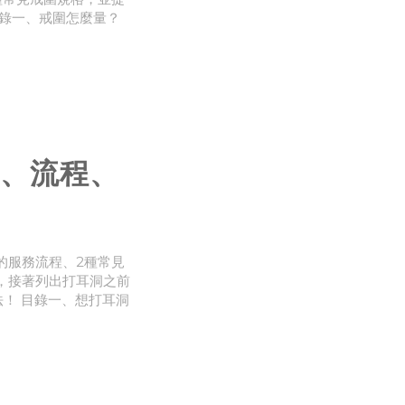
目錄一、戒圍怎麼量？
長如何換算？各國戒圍
、不知道戒圍尺寸也可
、流程、
的服務流程、2種常見
，接著列出打耳洞之前
！ 目錄一、想打耳洞
因二、第一次打耳洞