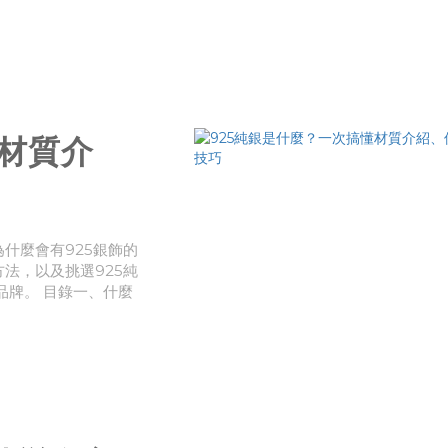
、飾品挑選耳環還是耳
懂材質介
為什麼會有925銀飾的
方法，以及挑選925純
品牌。 目錄一、什麼
純銀？二、為什麼要選擇