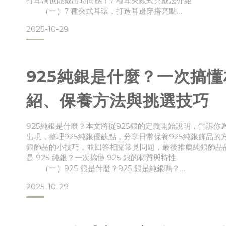
打耳洞也能戴出時尚感！7 種耳夾款式與戴法介紹
（一）7 種夾式耳環，打造耳邊穿搭亮點
（二）依耳垂厚度選耳夾耳環，輕鬆戴出舒適與美感二
2025-10-29
夾好呢？如何抉擇自己要不要打耳洞？
（一）耳環 vs. 耳夾：優缺點比較
（二）到底要不要打耳洞呢？思考幾個問題
925純銀是什麼？一次搞
紹、保養方法與挑選技巧
925純銀是什麼？本文將從925銀的定義開始說明，告訴你
出現，整理925純銀優缺點，分享日常保養925純銀飾品的
銀飾品的小技巧，並回答相關常見問題，最後推薦純銀飾品
是 925 純銀？一次搞懂 925 銀的材質與特性
（一）925 銀是什麼？925 銀是純銀嗎？
（二）為什麼珠寶飾品要用 925 純銀，而不是 999 
2025-10-29
純銀飾品？925 純銀的優缺點解析
（一）925 純銀的 4 大優點
（二）92