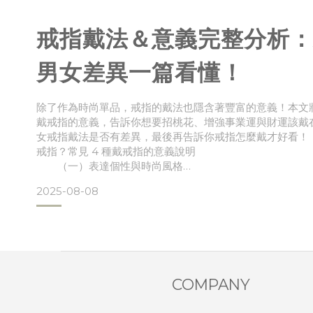
（一）評估體質與膚況
（二）考慮自身的疼痛耐受度
戒指戴法＆意義完整分析：
男女差異一篇看懂！
除了作為時尚單品，戒指的戴法也隱含著豐富的意義！本文
戴戒指的意義，告訴你想要招桃花、增強事業運與財運該戴
女戒指戴法是否有差異，最後再告訴你戒指怎麼戴才好看！
戒指？常見 4 種戴戒指的意義說明
（一）表達個性與時尚風格
（二）展示情感與婚姻關係
2025-08-08
（三）具有民俗文化意義
（四）身分地位的代表二、戒指戴法全攻略：左右手戴
（一）戒指佩戴的位置與其代表含義
（二）男女戒指戴法，在意義上有不同之處嗎？三、戒
COMPANY