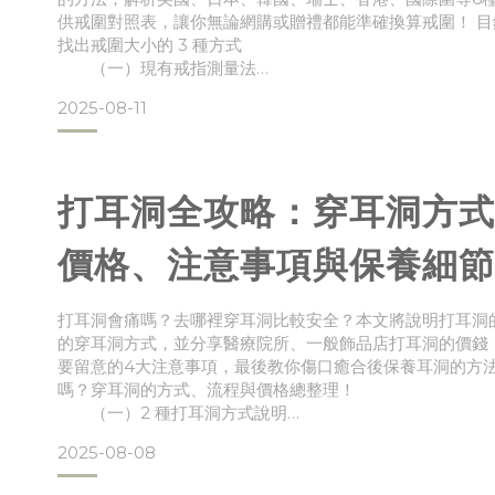
供戒圍對照表，讓你無論網購或贈禮都能準確換算戒圍！ 
找出戒圍大小的 3 種方式
（一）現有戒指測量法
（二）白紙／棉線測量法
2025-08-11
（三）專業工具輔助測量二、戒指指圍、內圍直徑與周
換算方式總整理！
（一）常見 6 種戒指規格說明
（二）國際戒圍對照表：購買戒指不再為尺寸煩惱！三
打耳洞全攻略：穿耳洞方式
戴的
價格、注意事項與保養細節
打耳洞會痛嗎？去哪裡穿耳洞比較安全？本文將說明打耳洞
的穿耳洞方式，並分享醫療院所、一般飾品店打耳洞的價錢
要留意的4大注意事項，最後教你傷口癒合後保養耳洞的方法
嗎？穿耳洞的方式、流程與價格總整理！
（一）2 種打耳洞方式說明
（二）市面常見的穿耳洞服務流程介紹
2025-08-08
（三）穿耳價格多少才合理？影響打耳洞價錢的 3 大原
該留意哪些狀況呢？打耳洞注意事項彙整