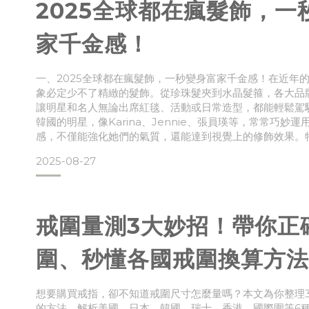
2025全球都在瘋髮飾，一
家千金感！
一、2025全球都在瘋髮飾，一秒變身富家千金感！在近年
象必定少不了精緻的髮飾。從珍珠髮夾到水晶髮箍，各大品
讓明星和名人無論出席紅毯、活動或日常造型，都能輕鬆駕
韓國的明星，像Karina、Jennie、張員瑛等，常常巧妙
感，不僅能強化她們的氣質，還能達到視覺上的修飾效果。特
巧，通過合理的髮飾搭配，不僅能小臉，還能減齡，一秒變身
2025-08-27
如果你也想在日常造型中低調展現貴氣感，學會選擇適合的
戒圍量測3大妙招！帶你正
圍、秒懂各國戒圍換算方法
想要購買戒指，卻不知道戒圍尺寸怎麼量嗎？本文為你整理
的方法，解析美國、日本、韓國、瑞士、香港、國際圍等6