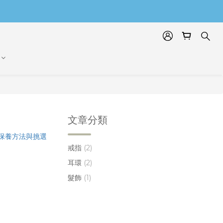
文章分類
戒指
(2)
耳環
(2)
髮飾
(1)