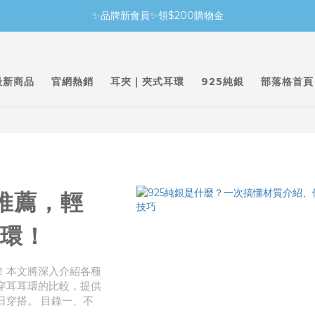
✨品牌新會員✨領$200購物金
最新商品
官網熱銷
耳夾｜夾式耳環
925純銀
部落格首頁
推薦，輕
環！
！本文將深入介紹各種
穿耳耳環的比較，提供
日穿搭。 目錄一、不